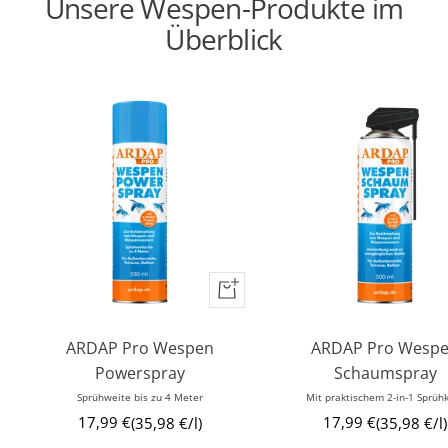
Unsere Wespen-Produkte im
Überblick
In
den
Warenkorb
ARDAP Pro Wespen
ARDAP Pro Wesp
Powerspray
Schaumspray
Sprühweite bis zu 4 Meter
Mit praktischem 2-in-1 Sprüh
Angebotspreis
Angebotspreis
17,99 €
17,99 €
35,98 €
/
l
35,98 €
/
l