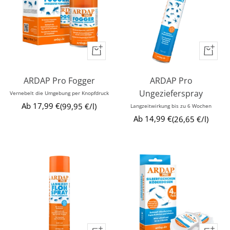
Schnellansicht
Schnellansicht
Schnell
Schnell
ARDAP Pro Fogger
ARDAP Pro
Ungezieferspray
Vernebelt die Umgebung per Knopfdruck
Angebotspreis
Ab 17,99 €
99,95 €
/
l
Langzeitwirkung bis zu 6 Wochen
Angebotspreis
Ab 14,99 €
26,65 €
/
l