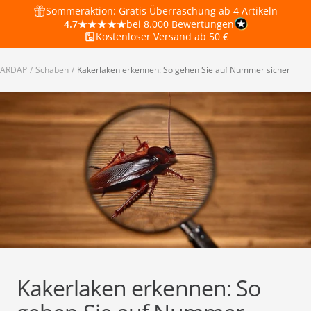
Direkt
Sommeraktion: Gratis Überraschung ab 4 Artikeln
4.7
bei 8.000 Bewertungen
zum
Kostenloser Versand ab 50 €
Inhalt
ARDAP
Schaben
Kakerlaken erkennen: So gehen Sie auf Nummer sicher
Kakerlaken erkennen: So