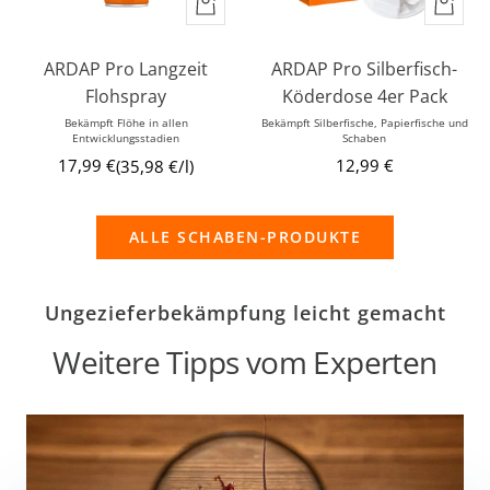
In
In
den
den
Warenkorb
Waren
ARDAP Pro Langzeit
ARDAP Pro Silberfisch-
Flohspray
Köderdose 4er Pack
Bekämpft Flöhe in allen
Bekämpft Silberfische, Papierfische und
Entwicklungsstadien
Schaben
Angebotspreis
Angebotspreis
17,99 €
12,99 €
35,98 €
/
l
ALLE SCHABEN-PRODUKTE
Ungezieferbekämpfung leicht gemacht
Weitere Tipps vom Experten